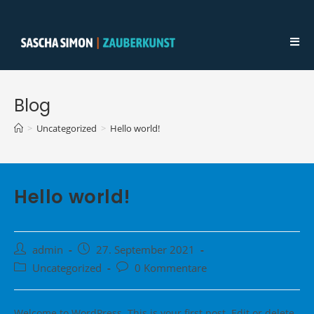
Zum
Inhalt
springen
Blog
>
Uncategorized
>
Hello world!
Hello world!
Beitrags-
Beitrag
admin
27. September 2021
Autor:
veröffentlicht:
Beitrags-
Beitrags-
Uncategorized
0 Kommentare
Kategorie:
Kommentare:
Welcome to WordPress. This is your first post. Edit or delete