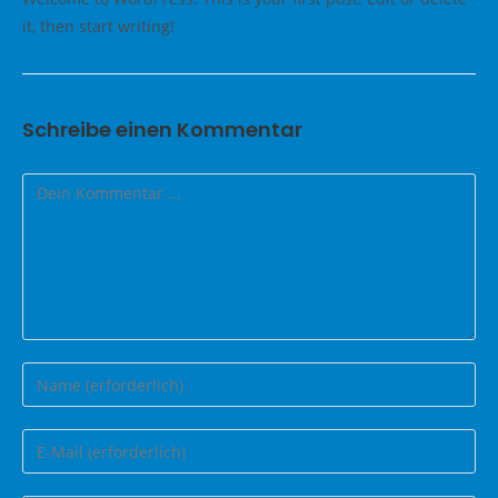
it, then start writing!
Schreibe einen Kommentar
Kommentieren
Gib
deinen
Namen
Gib
oder
deine
Benutzernamen
E-