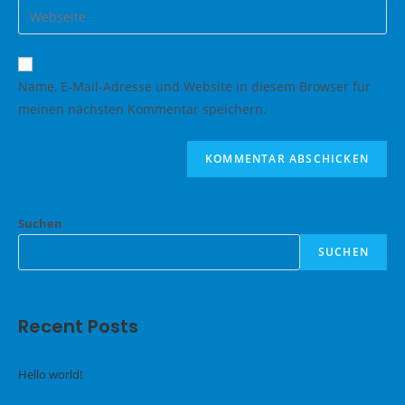
Gib
zum
Mail-
deine
Kommentieren
Adresse
Website-
ein
zum
URL
Name, E-Mail-Adresse und Website in diesem Browser für
Kommentieren
ein
meinen nächsten Kommentar speichern.
ein
(optional)
Suchen
SUCHEN
Recent Posts
Hello world!